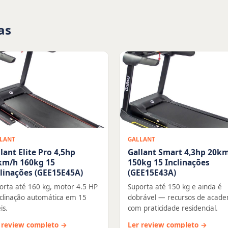
as
LANT
GALLANT
lant Elite Pro 4,5hp
Gallant Smart 4,3hp 20k
km/h 160kg 15
150kg 15 Inclinações
clinações (GEE15E45A)
(GEE15E43A)
orta até 160 kg, motor 4.5 HP
Suporta até 150 kg e ainda é
nclinação automática em 15
dobrável — recursos de acade
is.
com praticidade residencial.
 review completo →
Ler review completo →