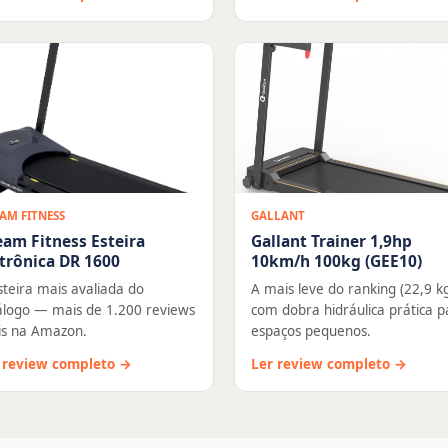
AM FITNESS
GALLANT
eam Fitness Esteira
Gallant Trainer 1,9hp
trônica DR 1600
10km/h 100kg (GEE10)
steira mais avaliada do
A mais leve do ranking (22,9 kg
álogo — mais de 1.200 reviews
com dobra hidráulica prática p
is na Amazon.
espaços pequenos.
 review completo →
Ler review completo →