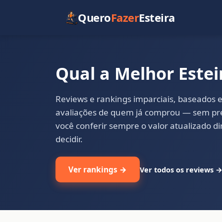
Quero
Fazer
Esteira
Qual a Melhor Estei
Reviews e rankings imparciais, baseados e
avaliações de quem já comprou — sem pre
você conferir sempre o valor atualizado 
decidir.
Ver rankings →
Ver todos os reviews 