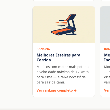
RANKING
RAN
Melhores Esteiras para
Me
Corrida
Inc
Modelos com motor mais potente
Mod
e velocidade máxima de 12 km/h
— m
para cima — a faixa necessária
ele
para sair da cami…
var
Ver ranking completo →
Ver