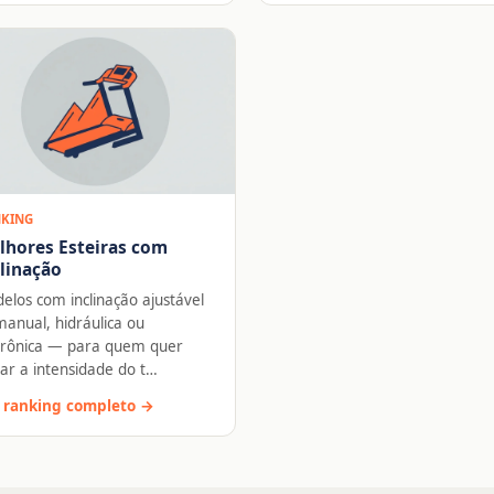
KING
lhores Esteiras com
linação
elos com inclinação ajustável
anual, hidráulica ou
trônica — para quem quer
iar a intensidade do t…
 ranking completo →