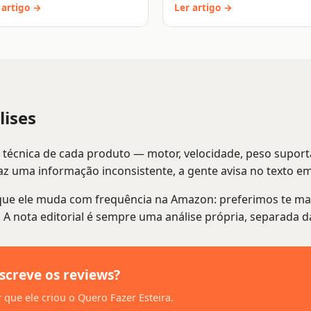
 artigo →
Ler artigo →
ises
a técnica de cada produto — motor, velocidade, peso supo
z uma informação inconsistente, a gente avisa no texto em
que ele muda com frequência na Amazon: preferimos te mand
a. A nota editorial é sempre uma análise própria, separada
screve os reviews?
 que ele criou o Quero Fazer Esteira.