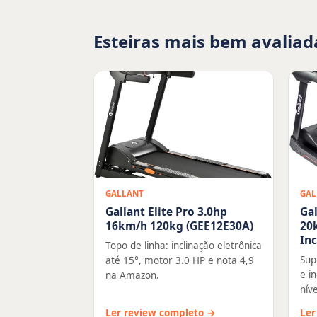
Esteiras mais bem avaliad
GALLANT
GAL
Gallant Elite Pro 3.0hp
Gal
16km/h 120kg (GEE12E30A)
20
In
Topo de linha: inclinação eletrônica
Sup
até 15°, motor 3.0 HP e nota 4,9
e i
na Amazon.
níve
Ler review completo →
Ler