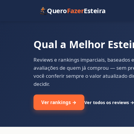
Quero
Fazer
Esteira
Qual a Melhor Estei
Reviews e rankings imparciais, baseados e
avaliações de quem já comprou — sem pre
você conferir sempre o valor atualizado 
decidir.
Ver rankings →
Ver todos os reviews 