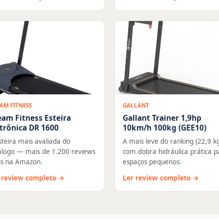
AM FITNESS
GALLANT
eam Fitness Esteira
Gallant Trainer 1,9hp
trônica DR 1600
10km/h 100kg (GEE10)
steira mais avaliada do
A mais leve do ranking (22,9 kg
álogo — mais de 1.200 reviews
com dobra hidráulica prática p
is na Amazon.
espaços pequenos.
 review completo →
Ler review completo →