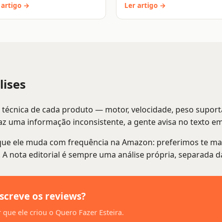
 artigo →
Ler artigo →
ises
a técnica de cada produto — motor, velocidade, peso supo
z uma informação inconsistente, a gente avisa no texto em
que ele muda com frequência na Amazon: preferimos te mand
a. A nota editorial é sempre uma análise própria, separada
screve os reviews?
 que ele criou o Quero Fazer Esteira.