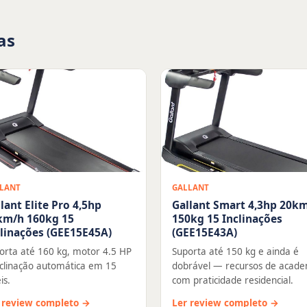
as
LANT
GALLANT
lant Elite Pro 4,5hp
Gallant Smart 4,3hp 20k
km/h 160kg 15
150kg 15 Inclinações
clinações (GEE15E45A)
(GEE15E43A)
orta até 160 kg, motor 4.5 HP
Suporta até 150 kg e ainda é
nclinação automática em 15
dobrável — recursos de acade
is.
com praticidade residencial.
 review completo →
Ler review completo →