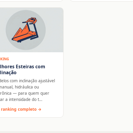
KING
lhores Esteiras com
linação
elos com inclinação ajustável
anual, hidráulica ou
trônica — para quem quer
iar a intensidade do t…
 ranking completo →