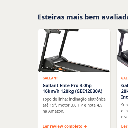
Esteiras mais bem avaliad
GALLANT
GAL
Gallant Elite Pro 3.0hp
Gal
16km/h 120kg (GEE12E30A)
20
In
Topo de linha: inclinação eletrônica
Sup
até 15°, motor 3.0 HP e nota 4,9
e i
na Amazon.
níve
Ler review completo →
Ler