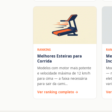
RANKING
RAN
Melhores Esteiras para
Me
Corrida
Inc
Modelos com motor mais potente
Mod
e velocidade máxima de 12 km/h
— m
para cima — a faixa necessária
ele
para sair da cami…
var
Ver ranking completo →
Ver